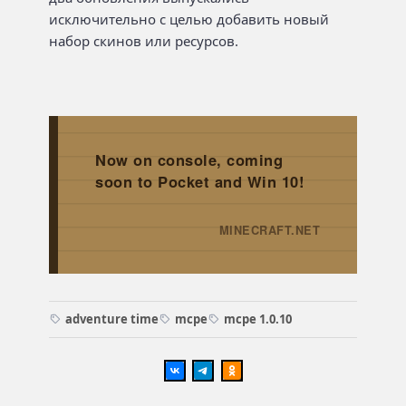
исключительно с целью добавить новый
набор скинов или ресурсов.
Now on console, coming
soon to Pocket and Win 10!
MINECRAFT.NET
→
adventure time
mcpe
mcpe 1.0.10