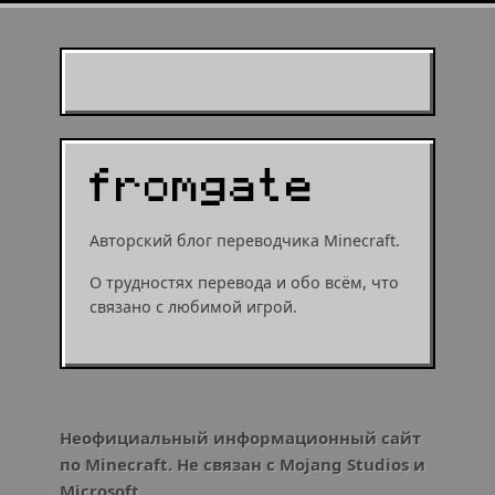
Муухомор станет
муушрумом или мушрумом
Авторский блог переводчика Minecraft.
О трудностях перевода и обо всём, что
связано с любимой игрой.
Неофициальный информационный сайт
по Minecraft. Не связан с Mojang Studios и
Microsoft.