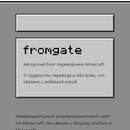
Муухомор станет
муушрумом или мушрумом
Авторский блог переводчика Minecraft.
О трудностях перевода и обо всём, что
связано с любимой игрой.
Неофициальный информационный сайт
по Minecraft. Не связан с Mojang Studios и