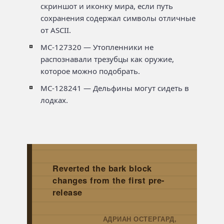
скриншот и иконку мира, если путь
сохранения содержал символы отличные
от ASCII.
MC-127320 — Утопленники не
распознавали трезубцы как оружие,
которое можно подобрать.
MC-128241 — Дельфины могут сидеть в
лодках.
Reverted the bark block
changes from the first pre-
release
АДРИАН ОСТЕРГАРД,
→