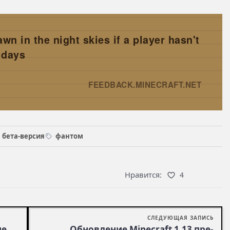
n in the night skies if a player hasn't
 days
FEEDBACK.MINECRAFT.NET
→
бета-версия
фантом
Нравится:
4
СЛЕДУЮЩАЯ ЗАПИСЬ
не
Обновление Minecraft 1.13 пре-