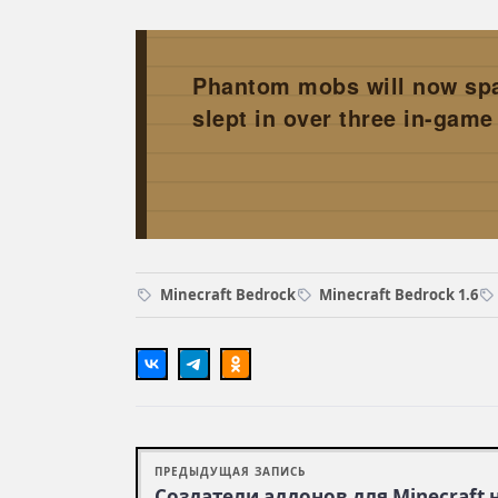
Phantom mobs will now spaw
slept in over three in-game
Minecraft Bedrock
Minecraft Bedrock 1.6
ПРЕДЫДУЩАЯ ЗАПИСЬ
Создатели аддонов для Minecraft 