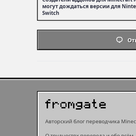
могут дождаться версии для Nint
Switch
От
Авторский блог переводчика Minecr
О трудностях перевода и обо всём,