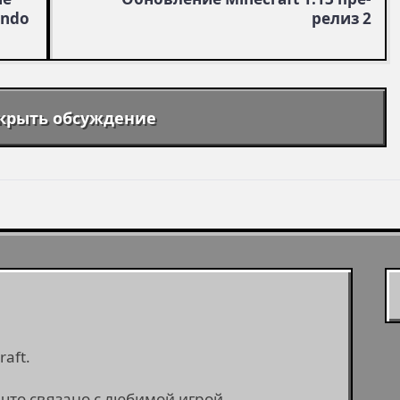
endo
релиз 2
крыть обсуждение
aft.
 что связано с любимой игрой.