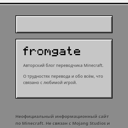
Муухомор станет
муушрумом или мушрумом
Авторский блог переводчика Minecraft.
О трудностях перевода и обо всём, что
связано с любимой игрой.
Неофициальный информационный сайт
по Minecraft. Не связан с Mojang Studios и