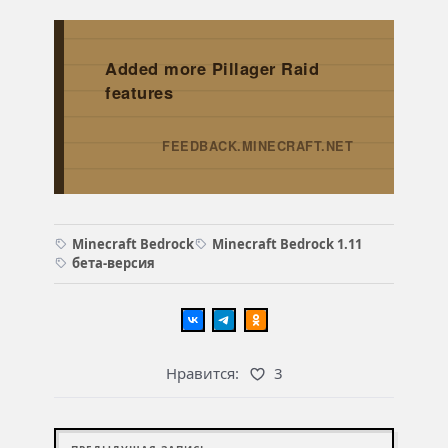
Added more Pillager Raid
features
FEEDBACK.MINECRAFT.NET
→
Minecraft Bedrock
Minecraft Bedrock 1.11
бета-версия
Нравится:
3