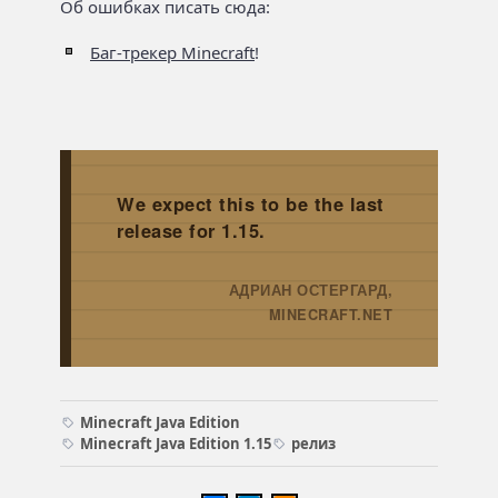
Об ошибках писать сюда:
Баг-трекер Minecraft
!
We expect this to be the last
release for 1.15.
АДРИАН ОСТЕРГАРД,
→
MINECRAFT.NET
Minecraft Java Edition
Minecraft Java Edition 1.15
релиз