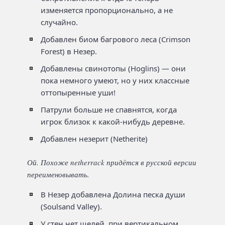
изменяется пропорционально, а не
случайно.
Добавлен биом багрового леса (Crimson
Forest) в Незер.
Добавлены свинотопы (Hoglins) — они
пока немного умеют, но у них классные
оттопыренные уши!
Патрули больше не спавнятся, когда
игрок близок к какой-нибудь деревне.
Добавлен незерит (Netherite)
Ой. Похоже netherrack придётся в русской версии
переименовывать.
В Незер добавлена Долина песка души
(Soulsand Valley).
У стен нет щелей, при вертикальном