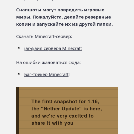
Снапшоты могут повредить игровые
миры. Пожалуйста, делайте резервные
копии и запускайте их из другой папки.
Скачать Minecraft-сервер:
jar-файл сервера Minecraft
На ошибки жаловаться сюда:
Баг-трекер Minecraft
!
The first snapshot for 1.16,
the "Nether Update" is here,
and we're very excited to
share it with you