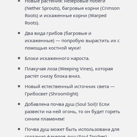
Новые растения: незеровые побеги
(Nether Sprouts), багровые корни (Crimson
Roots) и искаженные корни (Warped
Roots).
Два вида грибов (багровые и
искаженные) — попробую вырастить их с
помощью костной муки!
Блоки искаженного нароста.
Плакучая лоза (Weeping Vines), которая
растёт снизу блока вниз.
Новый естественный источник света —
Грибосвет (Shroomlight)
Добавлена почва душ (Soul Soil)! Если
развести на ней огонь, то он будет гореть
синим пламенем!
Почва душ может быть использована для
создания факелов душ (Soul Torches),