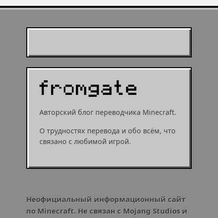
Муухомор станет
муушрумом или мушрумом
Авторский блог переводчика Minecraft.
О трудностях перевода и обо всём, что
связано с любимой игрой.
Неофициальный информационный сайт
по Minecraft. Не связан с Mojang Studios и