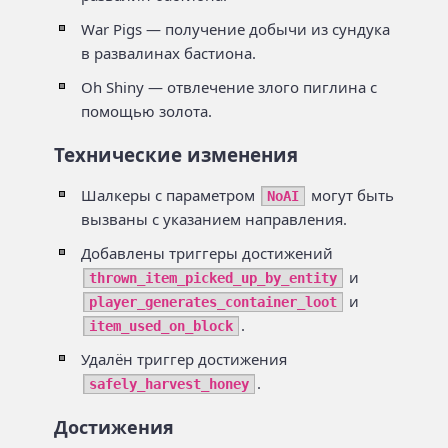
War Pigs — получение добычи из сундука
в развалинах бастиона.
Oh Shiny — отвлечение злого пиглина с
помощью золота.
Технические изменения
Шалкеры с параметром
могут быть
NoAI
вызваны с указанием направления.
Добавлены триггеры достижений
и
thrown_item_picked_up_by_entity
и
player_generates_container_loot
.
item_used_on_block
Удалён триггер достижения
.
safely_harvest_honey
Достижения