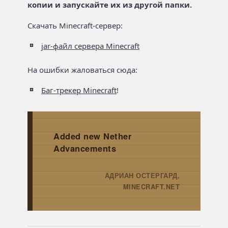
копии и запускайте их из другой папки.
Скачать Minecraft-сервер:
jar-файл сервера Minecraft
На ошибки жаловаться сюда:
Баг-трекер Minecraft
!
Added new Nether
Advancements
АДРИАН ОСТЕРГАРД,
→
MINECRAFT.NET