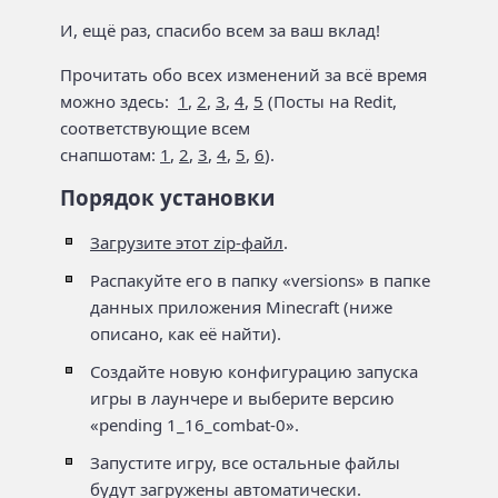
И, ещё раз, спасибо всем за ваш вклад!
Прочитать обо всех изменений за всё время
можно здесь:
1
,
2
,
3
,
4
,
5
(Посты на Redit,
соответствующие всем
снапшотам:
1
,
2
,
3
,
4
,
5
,
6
).
Порядок установки
Загрузите этот zip-файл
.
Распакуйте его в папку «versions» в папке
данных приложения Minecraft (ниже
описано, как её найти).
Создайте новую конфигурацию запуска
игры в лаунчере и выберите версию
«pending 1_16_combat-0».
Запустите игру, все остальные файлы
будут загружены автоматически.