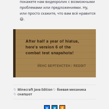
покажете нам видеоролик с возможными
проблемами или предложениями. Ну,
или просто скажите, что вам всё нравится
😃.
After half a year of hiatus,
here's version 6 of the
combat test snapshots!
ЙЕНС БЕРГЕНСТЕН / REDDIT
→
Minecraft Java Edition
боевая механика
снапшот