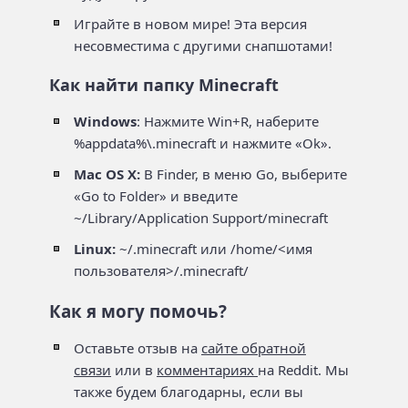
Играйте в новом мире! Эта версия
несовместима с другими снапшотами!
Как найти папку Minecraft
Windows
: Нажмите Win+R, наберите
%appdata%\.minecraft и нажмите «Ok».
Mac OS X:
В Finder, в меню Go, выберите
«Go to Folder» и введите
~/Library/Application Support/minecraft
Linux:
~/.minecraft или /home/<имя
пользователя>/.minecraft/
Как я могу помочь?
Оставьте отзыв на
сайте обратной
связи
или в
комментариях
на Reddit. Мы
также будем благодарны, если вы